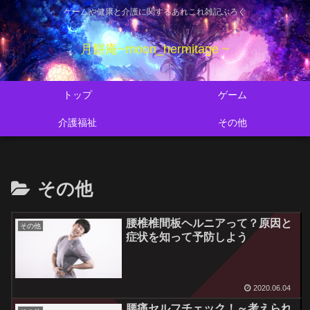
ゲームや健康と介護に関するあれこれ雑記ぶろぐ
月餅庵~moon_hermitage ~
トップ
ゲーム
介護福祉
その他
その他
腰椎椎間板ヘルニアって？原因と
その他
症状を知って予防しよう
2020.06.04
腰痛セルフチェック！～考えられ