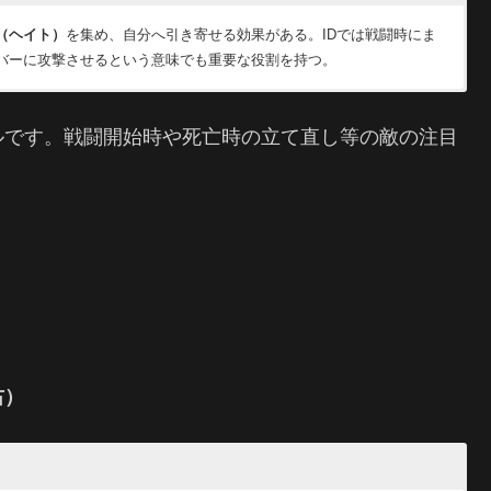
（ヘイト）
を集め、自分へ引き寄せる効果がある。IDでは戦闘時にま
バーに攻撃させるという意味でも重要な役割を持つ。
ウトと同様の効果が得られるほかに周囲の味方に好調やダウン抵抗を
せ、タゲをこちらに向かせる効果がある。但し
スキル自体の敵対値上
トとセットで使われる。
ルです。戦闘開始時や死亡時の立て直し等の敵の注目
。
時間自分にターゲット固定ができる
という性質が存在する。
右）