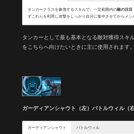
タンカークラスを象徴するスキルで、一定範囲内の
敵の注目
ずこれらを利用し攻撃をしっかり自分に集中させてからメン
レイジインダクションは特殊なスキルで
戦線維持は隙の少ない敵対獲得スキルです。チャレンジシャ
敵を強制的に憤怒
さ
昇はほぼない
付与する効果が存在します。代わりにCTは長めです。
為、開始時に使用する場合はチャレンジシャウ
タンカーとして最も基本となる敵対獲得スキ
をこちらへ向けたいときに主に使用されます
特殊効果として
チャレンジシャウトの後に使用することで長
ガーディアンシャウト（左）バトルウィル（
ガーディアンシャウト
バトルウィル