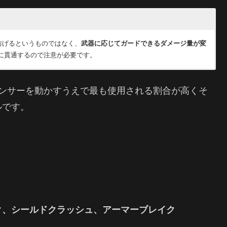
防げるというものではなく、
武器に応じてガードできるダメージ量が変
に貫通するので注意が必要です。
ーをお見舞いする反撃スキルです。ガードが成功した時のみ発動可能
も重要な攻撃スキルです。
ランサーを動かすうえで最も使用される割合が高くそ
ルです。
ク、シールドクラッシュ、アーマーブレイク