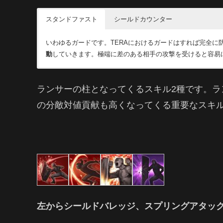
スタンドファスト
シールドカウンター
いわゆるガードです。TERAにおけるガードはすれば完全に
動
していきます。極端に差のある相手の攻撃を受けると容易
シールドカウンターは名の通り盾と槍による強烈なカウンタ
で
多量のスタミナ回復とヘイト獲得
ができるランサーの中で
ランサーの柱となってくるスキル2種です。
の分敵対値貢献も高くなってくる重要なスキ
左からシールドバレッジ、スプリングアタッ