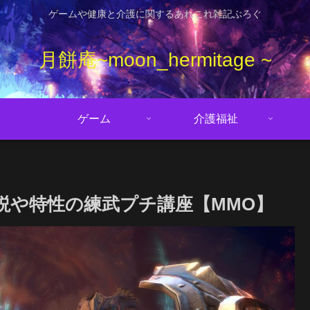
ゲームや健康と介護に関するあれこれ雑記ぶろぐ
月餅庵~moon_hermitage ~
ゲーム
介護福祉
説や特性の練武プチ講座【MMO】